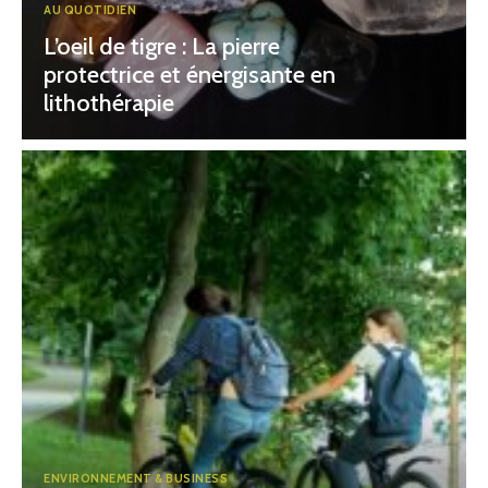
AU QUOTIDIEN
L’oeil de tigre : La pierre
protectrice et énergisante en
lithothérapie
ENVIRONNEMENT & BUSINESS