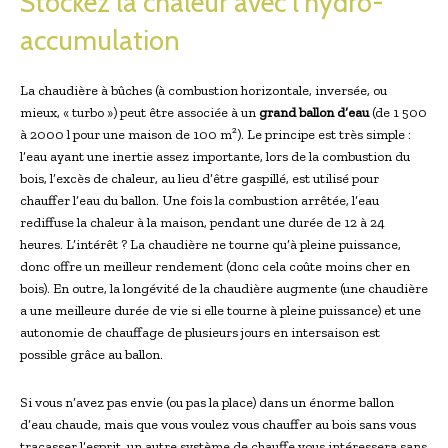
Stockez la chaleur avec l’hydro-
accumulation
La chaudière à bûches (à combustion horizontale, inversée, ou
mieux, « turbo ») peut être associée à un
grand ballon d’eau
(de 1 500
à 2000 l pour une maison de 100 m²). Le principe est très simple :
l’eau ayant une inertie assez importante, lors de la combustion du
bois, l’excès de chaleur, au lieu d’être gaspillé, est utilisé pour
chauffer l’eau du ballon. Une fois la combustion arrêtée, l’eau
rediffuse la chaleur à la maison, pendant une durée de 12 à 24
heures. L’intérêt ? La chaudière ne tourne qu’à pleine puissance,
donc offre un meilleur rendement (donc cela coûte moins cher en
bois). En outre, la longévité de la chaudière augmente (une chaudière
a une meilleure durée de vie si elle tourne à pleine puissance) et une
autonomie de chauffage de plusieurs jours en intersaison est
possible grâce au ballon.
Si vous n’avez pas envie (ou pas la place) dans un énorme ballon
d’eau chaude, mais que vous voulez vous chauffer au bois sans vous
tracasser l’esprit, un autre système de chauffe vous intéressera sans