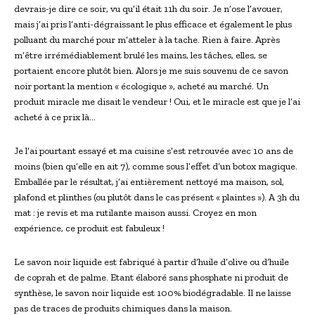
devrais-je dire ce soir, vu qu’il était 11h du soir. Je n’ose l’avouer,
mais j’ai pris l’anti-dégraissant le plus efficace et également le plus
polluant du marché pour m’atteler à la tache. Rien à faire. Après
m’être irrémédiablement brulé les mains, les tâches, elles, se
portaient encore plutôt bien. Alors je me suis souvenu de ce savon
noir portant la mention « écologique », acheté au marché. Un
produit miracle me disait le vendeur ! Oui, et le miracle est que je l’ai
acheté à ce prix là…
Je l’ai pourtant essayé et ma cuisine s’est retrouvée avec 10 ans de
moins (bien qu’elle en ait 7), comme sous l’effet d’un botox magique.
Emballée par le résultat, j’ai entièrement nettoyé ma maison, sol,
plafond et plinthes (ou plutôt dans le cas présent « plaintes »). A 3h du
mat : je revis et ma rutilante maison aussi. Croyez en mon
expérience, ce produit est fabuleux !
Le savon noir liquide est fabriqué à partir d’huile d’olive ou d’huile
de coprah et de palme. Etant élaboré sans phosphate ni produit de
synthèse, le savon noir liquide est 100% biodégradable. Il ne laisse
pas de traces de produits chimiques dans la maison.