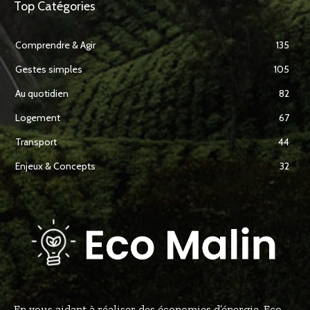
Top Catégories
Comprendre & Agir
135
Gestes simples
105
Au quotidien
82
Logement
67
Transport
44
Enjeux & Concepts
32
En vous aidant à réaliser des économies d’énergie, Eco-