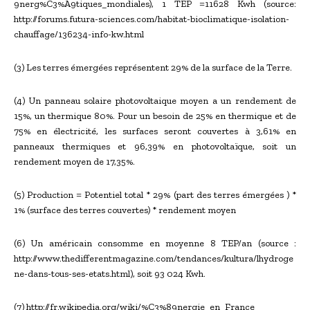
9nerg%C3%A9tiques_mondiales), 1 TEP =11628 Kwh (source:
http://forums.futura-sciences.com/habitat-bioclimatique-isolation-
chauffage/136234-info-kw.html
(3) Les terres émergées représentent 29% de la surface de la Terre.
(4) Un panneau solaire photovoltaique moyen a un rendement de
15%, un thermique 80%. Pour un besoin de 25% en thermique et de
75% en électricité, les surfaces seront couvertes à 3,61% en
panneaux thermiques et 96,39% en photovoltaïque, soit un
rendement moyen de 17,35%.
(5) Production = Potentiel total * 29% (part des terres émergées ) *
1% (surface des terres couvertes) * rendement moyen
(6) Un américain consomme en moyenne 8 TEP/an (source :
http://www.thedifferentmagazine.com/tendances/kultura/lhydroge
ne-dans-tous-ses-etats.html), soit 93 024 Kwh.
(7) http://fr.wikipedia.org/wiki/%C3%89nergie_en_France