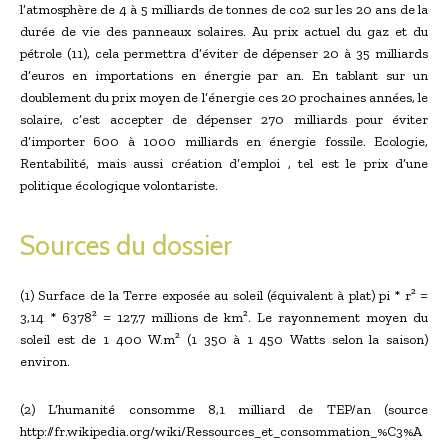
l’atmosphère de 4 à 5 milliards de tonnes de co2 sur les 20 ans de la
durée de vie des panneaux solaires. Au prix actuel du gaz et du
pétrole (11), cela permettra d’éviter de dépenser 20 à 35 milliards
d’euros en importations en énergie par an. En tablant sur un
doublement du prix moyen de l’énergie ces 20 prochaines années, le
solaire, c’est accepter de dépenser 270 milliards pour éviter
d’importer 600 à 1000 milliards en énergie fossile. Ecologie,
Rentabilité, mais aussi création d’emploi , tel est le prix d’une
politique écologique volontariste.
Sources du dossier
(1) Surface de la Terre exposée au soleil (équivalent à plat) pi * r² =
3,14 * 6378² = 127,7 millions de km². Le rayonnement moyen du
soleil est de 1 400 W.m² (1 350 à 1 450 Watts selon la saison)
environ.
(2) L’humanité consomme 8,1 milliard de TEP/an (source
http://fr.wikipedia.org/wiki/Ressources_et_consommation_%C3%A