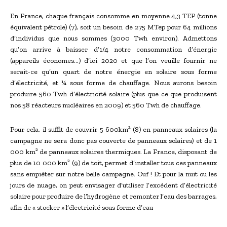
En France, chaque français consomme en moyenne 4,3 TEP (tonne
équivalent pétrole) (7), soit un besoin de 275 MTep pour 64 millions
d’individus que nous sommes (3000 Twh environ). Admettons
qu’on arrive à baisser d’1/4 notre consommation d’énergie
(appareils économes…) d’ici 2020 et que l’on veuille fournir ne
serait-ce qu’un quart de notre énergie en solaire sous forme
d’électricité, et ¼ sous forme de chauffage. Nous aurons besoin
produire 560 Twh d’électricité solaire (plus que ce que produisent
nos 58 réacteurs nucléaires en 2009) et 560 Twh de chauffage.
Pour cela, il suffit de couvrir 5 600km² (8) en panneaux solaires (la
campagne ne sera donc pas couverte de panneaux solaires) et de 1
000 km² de panneaux solaires thermiques. La France, disposant de
plus de 10 000 km² (9) de toit, permet d’installer tous ces panneaux
sans empiéter sur notre belle campagne. Ouf ! Et pour la nuit ou les
jours de nuage, on peut envisager d’utiliser l’excédent d’électricité
solaire pour produire de l’hydrogène et remonter l’eau des barrages,
afin de « stocker » l’électricité sous forme d’eau