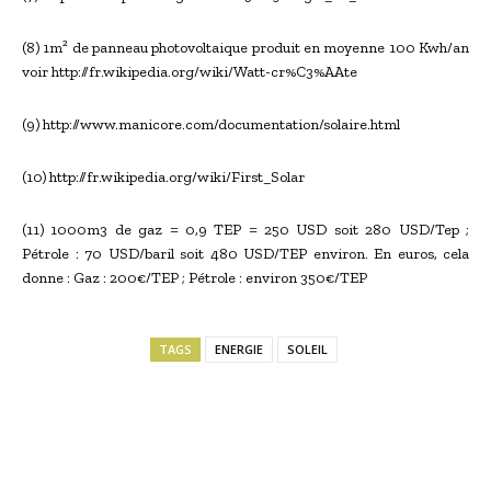
(8) 1m² de panneau photovoltaique produit en moyenne 100 Kwh/an
voir http://fr.wikipedia.org/wiki/Watt-cr%C3%AAte
(9) http://www.manicore.com/documentation/solaire.html
(10) http://fr.wikipedia.org/wiki/First_Solar
(11) 1000m3 de gaz = 0,9 TEP = 250 USD soit 280 USD/Tep ;
Pétrole : 70 USD/baril soit 480 USD/TEP environ. En euros, cela
donne : Gaz : 200€/TEP ; Pétrole : environ 350€/TEP
TAGS
ENERGIE
SOLEIL