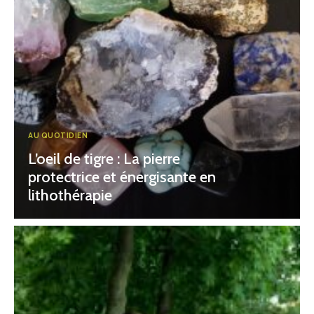
AU QUOTIDIEN
L’oeil de tigre : La pierre
protectrice et énergisante en
lithothérapie