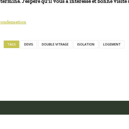
 terminé. J’espère qu’il vous a intéressé et bonne visit
condensation
TAGS
DEVIS
DOUBLE VITRAGE
ISOLATION
LOGEMENT