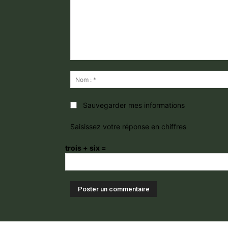
Commentaire
:
Sauvegarder mes informations
Saisissez votre réponse en chiffres
trois + six =