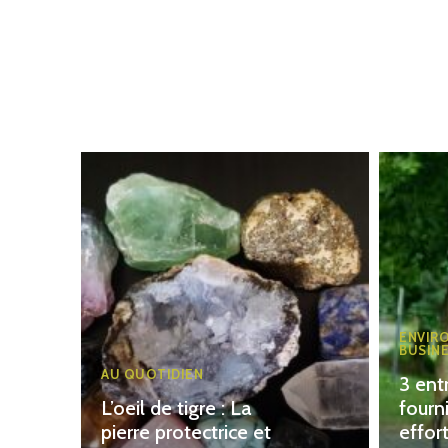
ENVIR
BUSIN
AU QUOTIDIEN
3 ent
L’oeil de tigre : La
fourn
pierre protectrice et
effor