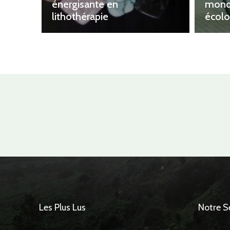
énergisante en
mond
lithothérapie
écolo
Les Plus Lus
Notre S