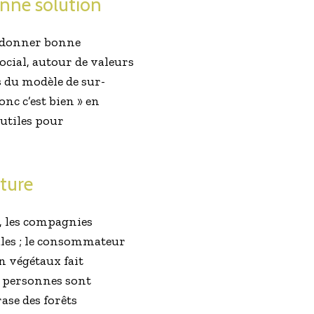
onne solution
se donner bonne
cial, autour de valeurs
 du modèle de sur-
onc c’est bien » en
 utiles pour
ture
s, les compagnies
ales ; le consommateur
n végétaux fait
e personnes sont
ase des forêts