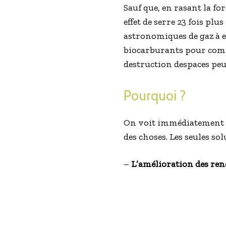
Sauf que, en rasant la fo
effet de serre 23 fois pl
astronomiques de gaz à ef
biocarburants pour compe
destruction despaces pe
Pourquoi ?
On voit immédiatement qu
des choses. Les seules so
–
L’amélioration des r