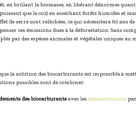
rêt, en brûlant la biomasse, en libérant dénormes quant
us puissant que le co2) en asséchant forêts humides et ma
fet de serre sont relâchées, ce qui nécessitera 60 ans de
nser ces émissions dues à la déforestation. Sans compte
uplés par des espèces animales et végétales uniques au 
e la solution des biocarburants est impossible à mettr
lutions possibles sont de combiner:
endements des biocarburants
avec les
algocarburants
pa