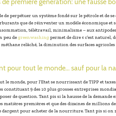
 de première génération: une fausse b
acile de perpétuer un système fondé sur le pétrole et de 
arburants que de réinventer un modèle économique et so
onsommation, télétravail, minimalisme – aux antipodes
n peu de
greenwashing
permet de dire « c’est naturel, d
le méthane relâché, la diminution des surfaces agricoles
nt pour tout le monde… sauf pour la na
ut le monde, pour l’Etat se nourrissant de TIPP et taxe
es constituant 9 des 10 plus grosses entreprises mondi
poser de question. Tant pis si la hausse de la demande e
des matières premières et que des dizaines de millions d
dargent pour acheter de la nourriture. Tant pis si on r