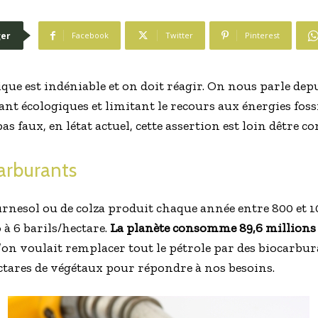
er
Facebook
Twitter
Pinterest
que est indéniable et on doit réagir. On nous parle dep
t écologiques et limitant le recours aux énergies fos
 pas faux, en létat actuel, cette assertion est loin dêtre c
carburants
rnesol ou de colza produit chaque année entre 800 et 1000
 6 barils/hectare.
La planète consomme 89,6 millions de
 l’on voulait remplacer tout le pétrole par des biocarbur
hectares de végétaux pour répondre à nos besoins.