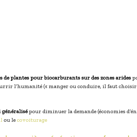
s de plantes pour biocarburants sur des zones arides
po
urrir l’humanité (« manger ou conduire, il faut choisi
i généralisé
pour diminuer la demande (économies d’éne
il
ou le
covoiturage