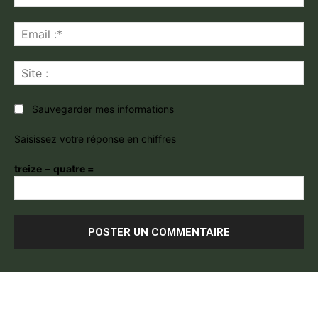
:
*
Ema
:*
Sit
:
Sauvegarder mes informations
Saisissez votre réponse en chiffres
treize − quatre =