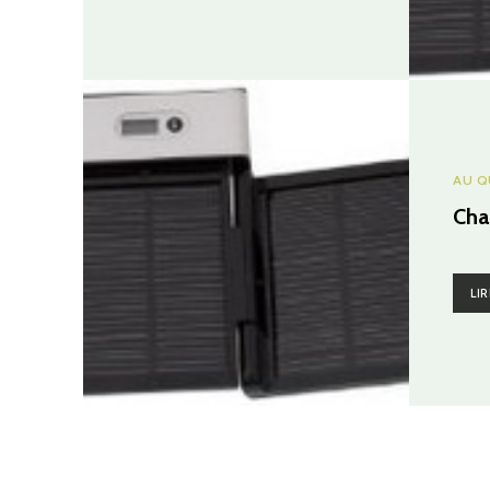
AU Q
Cha
LIR