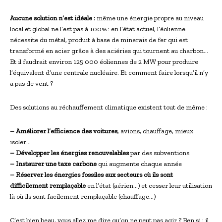
Aucune solution n’est idéale :
même une énergie propre au niveau
local et global ne l’est pas à 100% : en l’état actuel, l’éolienne
nécessite du métal, produit à base de minerais de fer qui est
transformé en acier grâce à des aciéries qui tournent au charbon…
Et il faudrait environ 125 000 éoliennes de 2 MW pour produire
l’équivalent d’une centrale nucléaire. Et comment faire lorsqu’il n’y
a pas de vent ?
Des solutions au réchauffement climatique existent tout de même :
– Améliorer l’efficience des voitures
, avions, chauffage, mieux
isoler…
– Développer les énergies renouvelables
par des subventions
– Instaurer une taxe carbone
qui augmente chaque année
– Réserver les énergies fossiles aux secteurs où ils sont
difficilement remplaçable
en l’état (aérien…) et cesser leur utilisation
là où ils sont facilement remplaçable (chauffage…)
C’est bien beau, vous allez me dire qu’on ne peut pas agir ? Ben si : il