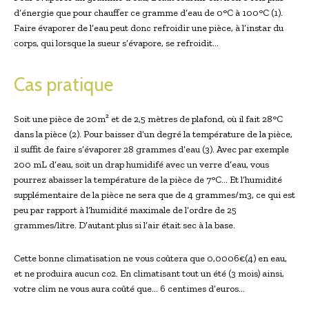
d’énergie que pour chauffer ce gramme d’eau de 0°C à 100°C (1).
Faire évaporer de l’eau peut donc refroidir une pièce, à l’instar du
corps, qui lorsque la sueur s’évapore, se refroidit…
Cas pratique
Soit une pièce de 20m² et de 2,5 mètres de plafond, où il fait 28°C
dans la pièce (2). Pour baisser d’un degré la température de la pièce,
il suffit de faire s’évaporer 28 grammes d’eau (3). Avec par exemple
200 mL d’eau, soit un drap humidifé avec un verre d’eau, vous
pourrez abaisser la température de la pièce de 7°C… Et l’humidité
supplémentaire de la pièce ne sera que de 4 grammes/m3, ce qui est
peu par rapport à l’humidité maximale de l’ordre de 25
grammes/litre. D’autant plus si l’air était sec à la base.
Cette bonne climatisation ne vous coûtera que 0,0006€(4) en eau,
et ne produira aucun co2. En climatisant tout un été (3 mois) ainsi,
votre clim ne vous aura coûté que… 6 centimes d’euros…