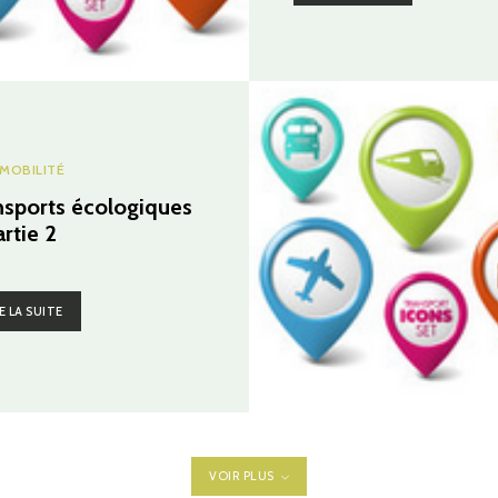
MOBILITÉ
nsports écologiques
rtie 2
E LA SUITE
VOIR PLUS