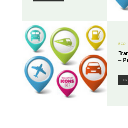
ECO-
Tra
– Pa
LIR